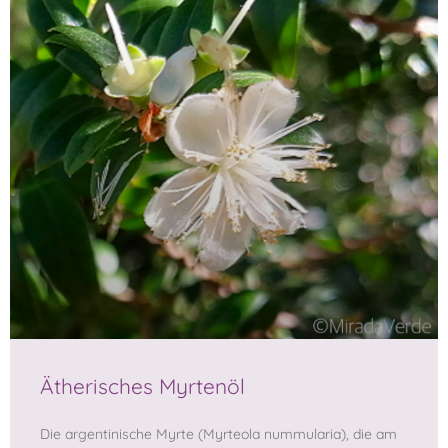
Ätherisches Myrtenöl
Die argentinische Myrte (Myrteola nummularia), die am