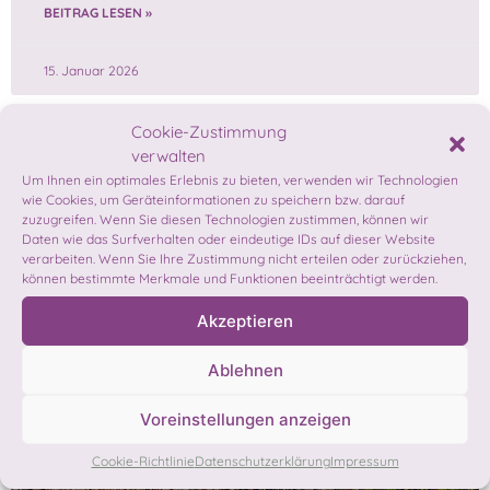
BEITRAG LESEN »
15. Januar 2026
Cookie-Zustimmung
verwalten
MIRADA.SMELL
Um Ihnen ein optimales Erlebnis zu bieten, verwenden wir Technologien
wie Cookies, um Geräteinformationen zu speichern bzw. darauf
zuzugreifen. Wenn Sie diesen Technologien zustimmen, können wir
Daten wie das Surfverhalten oder eindeutige IDs auf dieser Website
verarbeiten. Wenn Sie Ihre Zustimmung nicht erteilen oder zurückziehen,
können bestimmte Merkmale und Funktionen beeinträchtigt werden.
Akzeptieren
Ablehnen
Voreinstellungen anzeigen
Cookie-Richtlinie
Datenschutzerklärung
Impressum