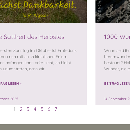
e Sattheit des Herbstes
1000 Wu
ersten Sonntag im Oktober ist Erntedank.
Wann seid ihr
man nun mit solch kirchlichen Feiern
herumwander
as anfangen kann oder nicht, so bleibt
bestaunt? Hab
h unumstritten, dass wir
Wunder, die e
TRAG LESEN »
BEITRAG LESEN
ktober 2025
14. September 
1
2
3
4
5
6
7