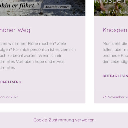
höner Weg
Knospen 
sen wir immer Pläne machen? Ziele
Man sieht die
folgen? Für mich persönlich ist es ziemlich
fallen, aber m
fach zu beantworten. Wenn ich ein
und neue Kno
timmtes Vorhaben habe und etwas
den Lebendig
timmtes
BEITRAG LESEN
TRAG LESEN »
Januar 2026
23. November 2
Cookie-Zustimmung verwalten
MIRADA.HEARING