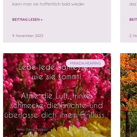
kann man sie hoffentlich bald wieder
das?
BEITRAG LESEN »
BEI
9. November 2025
2. 
MIRADA.HEARING