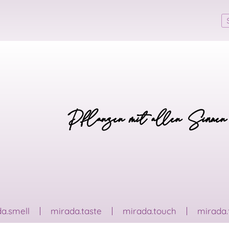
Pflanzen mit allen Sinnen
a.smell
mirada.taste
mirada.touch
mirada.