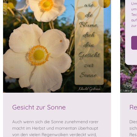
Um 
um 
Tec
auf
zur
Gesicht zur Sonne
Re
Auch wenn sich die Sonne zunehmend rarer
Die
macht im Herbst und momentan überhaupt
sic
von den vielen Regenwolken verdeckt wird,
Res