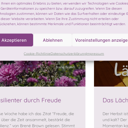
Ihnen ein optimales Erlebnis zu bieten, verwenden wir Technologien wie Cookies
Geräteinformationen zu speichern bzw. darauf zuzugreifen. Wenn Sie diesen
hnologien zustimmen, können wir Daten wie das Surfverhalten oder eindeutige I
 dieser Website verarbeiten. Wenn Sie Ihre Zustimmung nicht erteilen oder
ückziehen, können bestimmte Merkmale und Funktionen beeinträchtigt werden.
Akzeptieren
Ablehnen
Voreinstellungen anzeig
Cookie-Richtlinie
Datenschutzerklärung
Impressum
silienter durch Freude
Das Läch
se Woche habe ich das Zitat “Freude, die
Der Herbst ist
h über die Zeit ansammelt, bestärkt die
und kalt? Der
ilienz.” von Brené Brown gelesen. Stimmt
Momentan kan