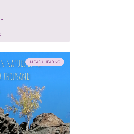
 »
5
MIRADA.HEARING