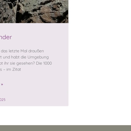
nder
 das letzte Mal draußen
t und habt die Umgebung
t ihr sie gesehen? Die 1000
s – im Zitat
 »
2025