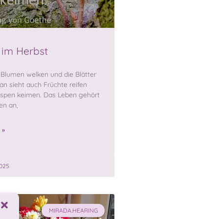
im Herbst
 Blumen welken und die Blätter
an sieht auch Früchte reifen
spen keimen. Das Leben gehört
en an,
 »
025
MIRADA.HEARING