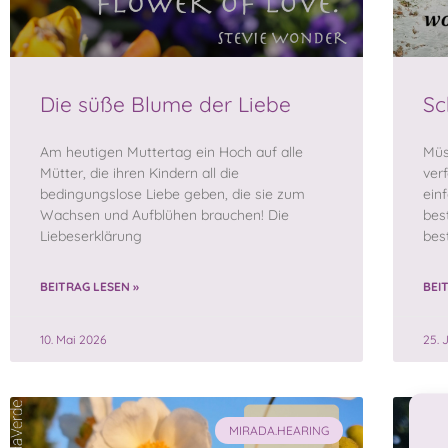
Die süße Blume der Liebe
Sc
Am heutigen Muttertag ein Hoch auf alle
Müs
Mütter, die ihren Kindern all die
ver
bedingungslose Liebe geben, die sie zum
ein
Wachsen und Aufblühen brauchen! Die
bes
Liebeserklärung
bes
BEITRAG LESEN »
BEI
10. Mai 2026
25. 
MIRADA.HEARING