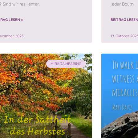
 Sind wir resilienter,
jeder Baum
TRAG LESEN »
BEITRAG LESEN
November 2025
19. Oktober 202
MIRADA.HEARING