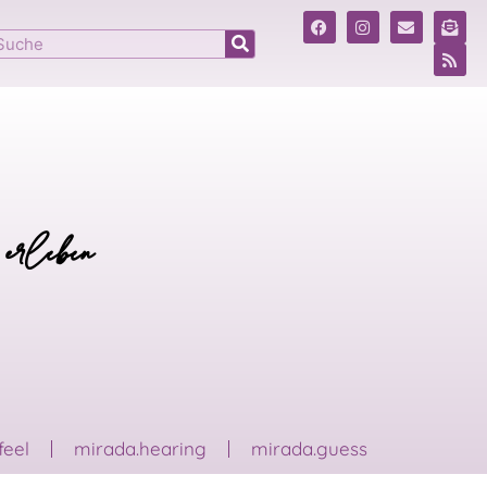
 erleben
feel
mirada.hearing
mirada.guess