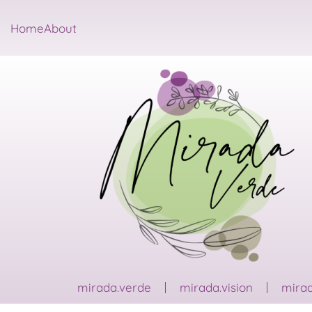
Home
About
mirada.verde
mirada.vision
mirad