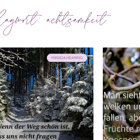
gwort: achtsamkeit
MIRADA.HEARING