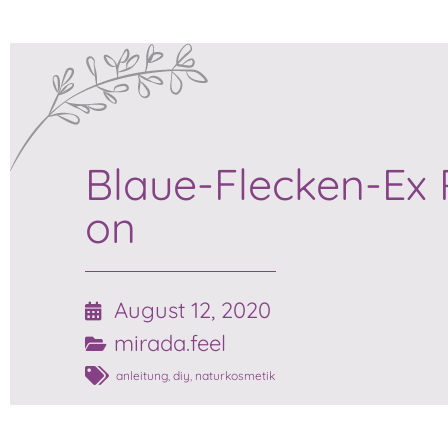
Blaue-Flecken-Ex 
on
August 12, 2020
mirada.feel
anleitung
,
diy
,
naturkosmetik