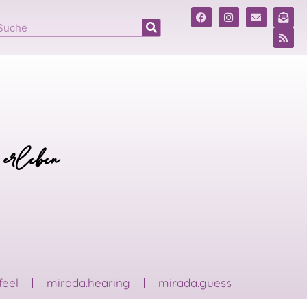
 erleben
feel
mirada.hearing
mirada.guess