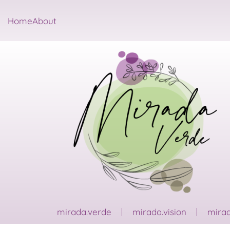
Home
About
mirada.verde
mirada.vision
mirad