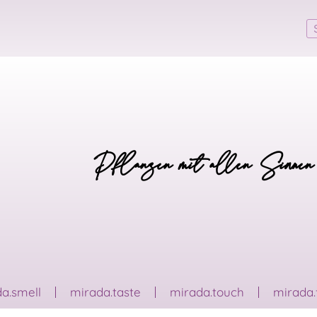
Pflanzen mit allen Sinnen
a.smell
mirada.taste
mirada.touch
mirada.