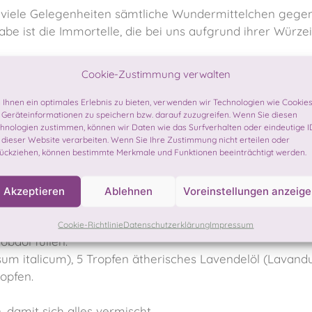
ch viele Gelegenheiten sämtliche Wundermittelchen gege
be ist die Immortelle, die bei uns aufgrund ihrer Würze
Cookie-Zustimmung verwalten
e Durchblutung und den Lymphfluss fördernde Wirkung bl
 erst gar nicht so richtig blau werden lassen. Nebenbei 
Ihnen ein optimales Erlebnis zu bieten, verwenden wir Technologien wie Cookies
Geräteinformationen zu speichern bzw. darauf zuzugreifen. Wenn Sie diesen
einem anstrengenden Training ebenso keinesfalls verkeh
hnologien zustimmen, können wir Daten wie das Surfverhalten oder eindeutige I
 dieser Website verarbeiten. Wenn Sie Ihre Zustimmung nicht erteilen oder
l auch noch ätherisches Lavendelöl, das ebenso beruhi
ückziehen, können bestimmte Merkmale und Funktionen beeinträchtigt werden.
nn und wegen ihrer positiven Wirkungen auf die Lymphen
Akzeptieren
Ablehnen
Voreinstellungen anzeig
Cookie-Richtlinie
Datenschutzerklärung
Impressum
obaöl füllen.
sum italicum), 5 Tropfen ätherisches Lavendelöl (Lavandu
ropfen.
damit sich alles vermischt.