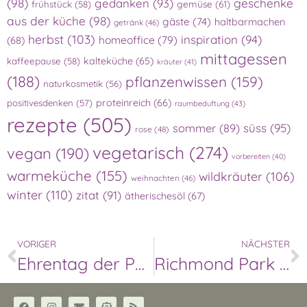
(98)
gedanken
(93)
geschenke
gemüse
(61)
frühstück
(58)
aus der küche
(98)
gäste
(74)
haltbarmachen
getränk
(46)
herbst
(103)
inspiration
(94)
homeoffice
(79)
(68)
mittagessen
kalteküche
(65)
kaffeepause
(58)
kräuter
(41)
(188)
pflanzenwissen
(159)
naturkosmetik
(56)
proteinreich
(66)
positivesdenken
(57)
raumbeduftung
(43)
rezepte
(505)
süss
(95)
sommer
(89)
rose
(48)
vegetarisch
(274)
vegan
(190)
vorbereiten
(40)
warmeküche
(155)
wildkräuter
(106)
weihnachten
(46)
winter
(110)
zitat
(91)
ätherischesöl
(67)
VORIGER
NÄCHSTER
Ehrentag der Pflanzen
Richmond Park & Isabella Plantation