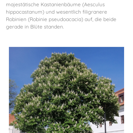
majestätische Kastanienbäume (Aesculus
hippocastanum) und wesentlich filigranere
Robinien (Robinie pseudoacacia) auf, die beide
gerade in Blüte standen.