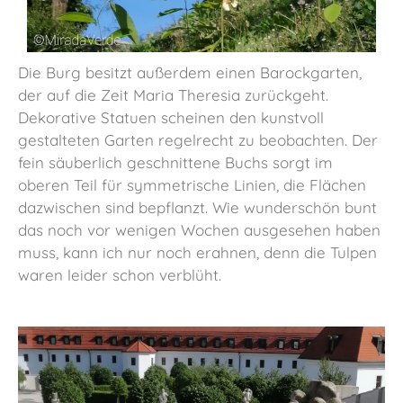
Die Burg besitzt außerdem einen Barockgarten,
der auf die Zeit Maria Theresia zurückgeht.
Dekorative Statuen scheinen den kunstvoll
gestalteten Garten regelrecht zu beobachten. Der
fein säuberlich geschnittene Buchs sorgt im
oberen Teil für symmetrische Linien, die Flächen
dazwischen sind bepflanzt. Wie wunderschön bunt
das noch vor wenigen Wochen ausgesehen haben
muss, kann ich nur noch erahnen, denn die Tulpen
waren leider schon verblüht.