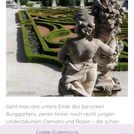
Geht man ans untere Ende des barocken
Burggartens, zieren hinter noch recht jungen
Lindenbäumen Clematis und Rosen – die schon
blühten! – am Spalier die alten Mauern.
Cookie-Zustimmung