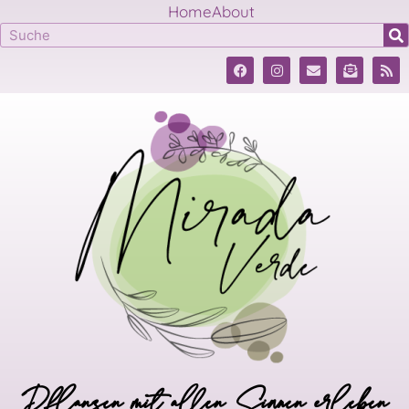
Home
About
Pflanzen mit allen Sinnen erleben