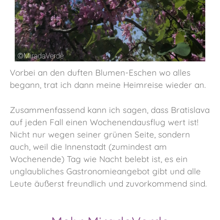
Vorbei an den duften Blumen-Eschen wo alles
begann, trat ich dann meine Heimreise wieder an.
Zusammenfassend kann ich sagen, dass Bratislava
auf jeden Fall einen Wochenendausflug wert ist!
Nicht nur wegen seiner grünen Seite, sondern
auch, weil die Innenstadt (zumindest am
Wochenende) Tag wie Nacht belebt ist, es ein
unglaubliches Gastronomieangebot gibt und alle
Leute äußerst freundlich und zuvorkommend sind.