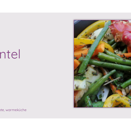
ntel
pte
,
warmeküche