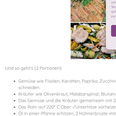
um 
Tec
auf
zur
Und so geht’s (2 Portionen):
Gemüse wie Fisolen, Karotten, Paprika, Zucchini
schneiden.
Kräuter wie Olivenkraut, Malabarspinat, Bluta
Das Gemüse und die Kräuter gemeinsam mit 2 E
Das Rohr auf 220° C Ober-/Unterhitze vorheize
Öl in einer Pfanne erhitzen, 2 Hühnerbrüste mit