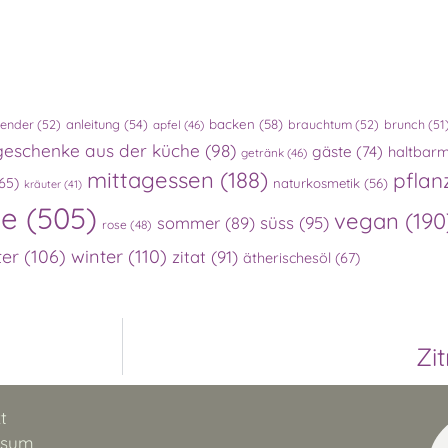
lender
(52)
anleitung
(54)
backen
(58)
brauchtum
(52)
brunch
(51
apfel
(46)
geschenke aus der küche
(98)
gäste
(74)
haltbar
getränk
(46)
mittagessen
(188)
pflan
65)
naturkosmetik
(56)
kräuter
(41)
te
(505)
vegan
(190
süss
(95)
sommer
(89)
rose
(48)
ter
(106)
winter
(110)
zitat
(91)
ätherischesöl
(67)
Zi
t
ssum