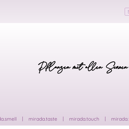
Pflanzen mit allen Sinnen
a.smell
mirada.taste
mirada.touch
mirada.