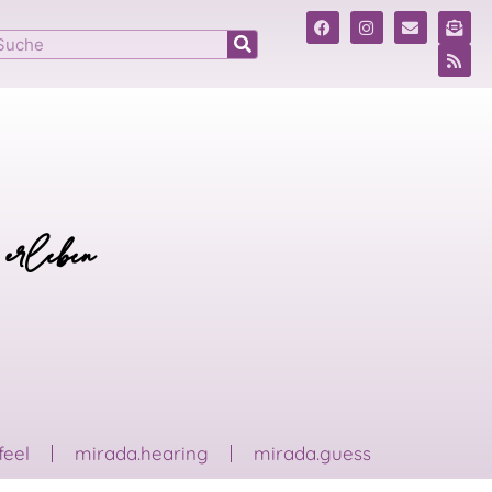
 erleben
feel
mirada.hearing
mirada.guess