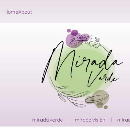
Home
About
mirada.verde
mirada.vision
mirad