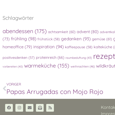
Schlagwörter
abendessen
(175)
advent
(80)
achtsamkeit
(60)
adventka
frühling
(98)
gedanken
(93)
(73)
gemüse
(61)
frühstück
(58)
inspiration
(94)
homeoffice
(79)
kalteküche
(
kaffeepause
(58)
rezep
proteinreich
(66)
positivesdenken
(57)
raumbeduftung
(43)
warmeküche
(155)
wildkräu
weihnachten
(46)
vorbereiten
(40)
VORIGER
Papas Arrugadas con Mojo Rojo
Kontak
Impre