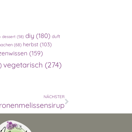
diy
(180)
duft
)
dessert
(58)
herbst
(103)
machen
(68)
zenwissen
(159)
vegetarisch
(274)
)
NÄCHSTER
tronenmelissensirup