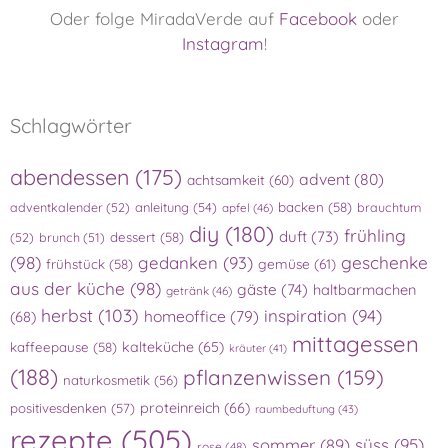
Oder folge MiradaVerde auf
Facebook
oder
Instagram
!
Schlagwörter
abendessen
(175)
advent
(80)
achtsamkeit
(60)
adventkalender
(52)
anleitung
(54)
backen
(58)
brauchtum
apfel
(46)
diy
(180)
frühling
duft
(73)
(52)
brunch
(51)
dessert
(58)
(98)
gedanken
(93)
geschenke
gemüse
(61)
frühstück
(58)
aus der küche
(98)
gäste
(74)
haltbarmachen
getränk
(46)
herbst
(103)
inspiration
(94)
homeoffice
(79)
(68)
mittagessen
kalteküche
(65)
kaffeepause
(58)
kräuter
(41)
(188)
pflanzenwissen
(159)
naturkosmetik
(56)
proteinreich
(66)
positivesdenken
(57)
raumbeduftung
(43)
rezepte
(505)
süss
(95)
sommer
(89)
rose
(48)