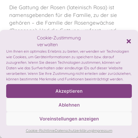
Die Gattung der Rosen (lateinisch Rosa) ist
namensgebenden für die Familie, zu der sie
gehören – die Familie der Rosengewächse
(Rosaceae). Und die Gattung umfasst – und
darüber streitet sich die Literatur etwas –
Cookie-Zustimmung
verwalten
zwischen 100 und 250 Arten bzw. mehr als
Um Ihnen ein optimales Erlebnis zu bieten, verwenden wir Technologien
30.000 Sorten. Eine quasi unvorstellbare Zahl,
wie Cookies, um Geräteinformationen zu speichern bzw. darauf
doch es beschreibt die Rose ganz gut: Es ist
zuzugreifen. Wenn Sie diesen Technologien zustimmen, können wir
Daten wie das Surfverhalten oder eindeutige IDs auf dieser Website
eben keine Rose wie die andere.
verarbeiten. Wenn Sie Ihre Zustimmung nicht erteilen oder zurückziehen,
können bestimmte Merkmale und Funktionen beeinträchtigt werden.
Dennoch gibt es drei Merkmale, die für die
Akzeptieren
Gattung der Rosen doch sehr charakteristisch
sind: Unpaarig gefiederte Blätter, Stacheln (die
Ablehnen
umgangssprachlich gerne als Dornen
bezeichnet werden) und bilden Hagebutten als
Voreinstellungen anzeigen
Früchte aus.
Cookie-Richtlinie
Datenschutzerklärung
Impressum