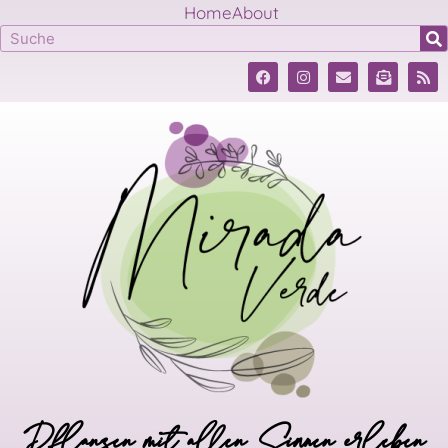
Home
About
Pflanzen mit allen Sinnen erleben