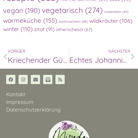
vegetarisch
(274)
vegan
(190)
vorbereiten
(40)
warmeküche
(155)
wildkräuter
(106)
weihnachten
(46)
winter
(110)
zitat
(91)
ätherischesöl
(67)
VORIGER
NÄCHSTER
Kriechender Günsel
Echtes Johanniskraut
Kontakt
Impressum
Datenschutzerklärung