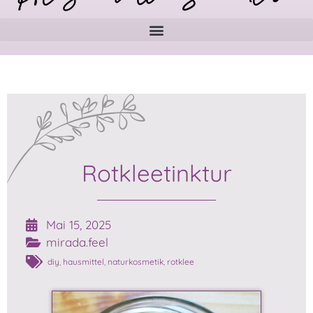
Rotkleetinktur
Mai 15, 2025
mirada.feel
diy
,
hausmittel
,
naturkosmetik
,
rotklee