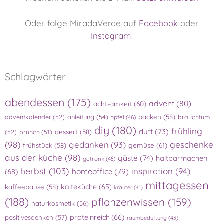
Oder folge MiradaVerde auf
Facebook
oder
Instagram
!
Schlagwörter
abendessen
(175)
advent
(80)
achtsamkeit
(60)
adventkalender
(52)
anleitung
(54)
backen
(58)
brauchtum
apfel
(46)
diy
(180)
frühling
duft
(73)
(52)
brunch
(51)
dessert
(58)
(98)
gedanken
(93)
geschenke
gemüse
(61)
frühstück
(58)
aus der küche
(98)
gäste
(74)
haltbarmachen
getränk
(46)
herbst
(103)
inspiration
(94)
homeoffice
(79)
(68)
mittagessen
kalteküche
(65)
kaffeepause
(58)
kräuter
(41)
(188)
pflanzenwissen
(159)
naturkosmetik
(56)
proteinreich
(66)
positivesdenken
(57)
raumbeduftung
(43)