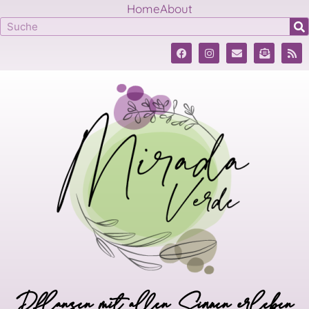
Home
About
Pflanzen mit allen Sinnen erleben