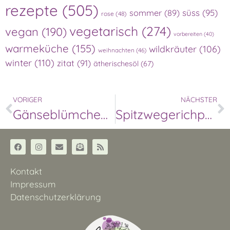
rezepte
(505)
süss
(95)
sommer
(89)
rose
(48)
vegetarisch
(274)
vegan
(190)
vorbereiten
(40)
warmeküche
(155)
wildkräuter
(106)
weihnachten
(46)
winter
(110)
zitat
(91)
ätherischesöl
(67)
VORIGER
NÄCHSTER
Gänseblümchenöl
Spitzwegerichpflaster
Kontakt
Impressum
Datenschutzerklärung