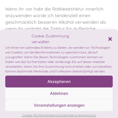
Wenn ihr vor habt die Rotkleeetinktur innerlich
anzuwenden würde ich tendenziell einen
geschmacklich besseren Alkohol verwenden als
wenn ihr vorhabt die Tinktur für äußerliche
Zwecke weiterzuverarbeiten.
Cookie-Zustimmung
verwalten
Um Ihnen ein optimales Erlebnis zu bieten, verwenden wir Technologien
Und so geht’s:
wie Cookies, um Geräteinformationen zu speichern bzw. darauf
zuzugreifen. Wenn Sie diesen Technologien zustimmen, können wir
An einem sonnigen, trockenen Tag eine
Daten wie das Surfverhalten oder eindeutige IDs auf dieser Website
verarbeiten. Wenn Sie Ihre Zustimmung nicht erteilen oder zurückziehen,
Hand voll Rotkleeblüten sammeln und etwa
können bestimmte Merkmale und Funktionen beeinträchtigt werden.
1 Stunde auf einem Tuch im Schatten
ausbreiten, damit alle Insekten, die sich
Akzeptieren
darin verstecken flüchten können.
Ablehnen
Die Rotkleeblüten in ein sauberes
Schraubglas geben und mit Alkohol (Obstler,
Voreinstellungen anzeigen
Korn, Wodka o.ä.) übergießen, sodass die
Blüten mindestens mit Flüssigkeit bedeckt
Cookie-Richtlinie
Datenschutzerklärung
Impressum