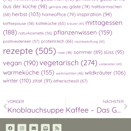
aus der küche
(98)
gäste
(74)
haltbarmachen
getränk
(46)
herbst
(103)
inspiration
(94)
homeoffice
(79)
(68)
mittagessen
kalteküche
(65)
kaffeepause
(58)
kräuter
(41)
(188)
pflanzenwissen
(159)
naturkosmetik
(56)
proteinreich
(66)
positivesdenken
(57)
raumbeduftung
(43)
rezepte
(505)
süss
(95)
sommer
(89)
rose
(48)
vegetarisch
(274)
vegan
(190)
vorbereiten
(40)
warmeküche
(155)
wildkräuter
(106)
weihnachten
(46)
winter
(110)
zitat
(91)
ätherischesöl
(67)
VORIGER
NÄCHSTER
Knoblauchsuppe
Kaffee – Das Getränk