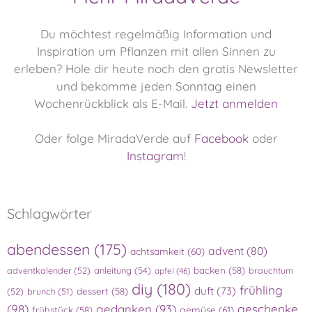
Du möchtest regelmäßig Information und
Inspiration um Pflanzen mit allen Sinnen zu
erleben?
Hole dir heute noch den gratis Newsletter
und bekomme jeden Sonntag einen
Wochenrückblick als E-Mail.
Jetzt anmelden
Oder folge MiradaVerde auf
Facebook
oder
Instagram
!
Schlagwörter
abendessen
(175)
advent
(80)
achtsamkeit
(60)
adventkalender
(52)
anleitung
(54)
backen
(58)
brauchtum
apfel
(46)
diy
(180)
frühling
duft
(73)
(52)
brunch
(51)
dessert
(58)
(98)
gedanken
(93)
geschenke
gemüse
(61)
frühstück
(58)