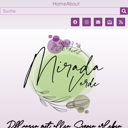
Home
About
Pflanzen mit allen Sinnen erleben