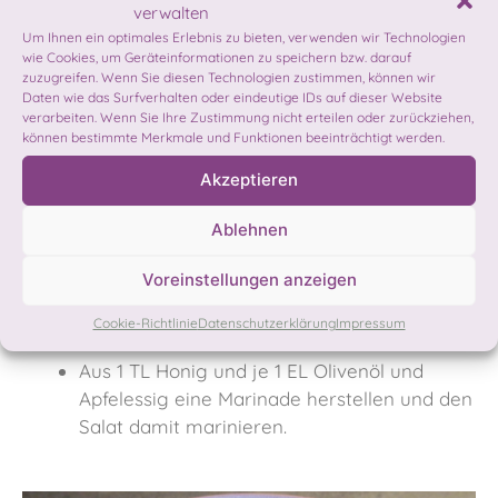
verwalten
Um Ihnen ein optimales Erlebnis zu bieten, verwenden wir Technologien
wie Cookies, um Geräteinformationen zu speichern bzw. darauf
zuzugreifen. Wenn Sie diesen Technologien zustimmen, können wir
Und so geht’s:
Daten wie das Surfverhalten oder eindeutige IDs auf dieser Website
verarbeiten. Wenn Sie Ihre Zustimmung nicht erteilen oder zurückziehen,
können bestimmte Merkmale und Funktionen beeinträchtigt werden.
1/2 kleinen Kopf Blaukraut / Rotkohl sehr
fein hacheln.
Akzeptieren
1/2 kleinen Apfel in Stücke oder/und Spalten
Ablehnen
schneiden.
1/2 Orange filetieren
Voreinstellungen anzeigen
3 Datteln entkernen und in kleine Stücke
bzw. Spalten schneiden.
Cookie-Richtlinie
Datenschutzerklärung
Impressum
Walnusskerne auslösen.
Aus 1 TL Honig und je 1 EL Olivenöl und
Apfelessig eine Marinade herstellen und den
Salat damit marinieren.