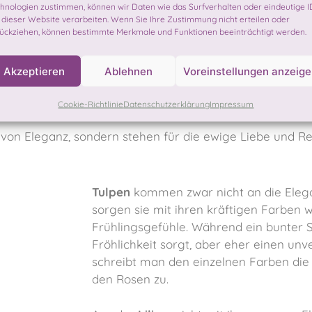
hnologien zustimmen, können wir Daten wie das Surfverhalten oder eindeutige I
 dieser Website verarbeiten. Wenn Sie Ihre Zustimmung nicht erteilen oder
ückziehen, können bestimmte Merkmale und Funktionen beeinträchtigt werden.
dern noch
sen
greifen,
Akzeptieren
Ablehnen
Voreinstellungen anzeig
es Verlangen
Cookie-Richtlinie
Datenschutzerklärung
Impressum
von Eleganz, sondern stehen für die ewige Liebe und Rei
Tulpen
kommen zwar nicht an die Elega
sorgen sie mit ihren kräftigen Farben w
Frühlingsgefühle. Während ein bunter 
Fröhlichkeit sorgt, aber eher einen unv
schreibt man den einzelnen Farben die
den Rosen zu.