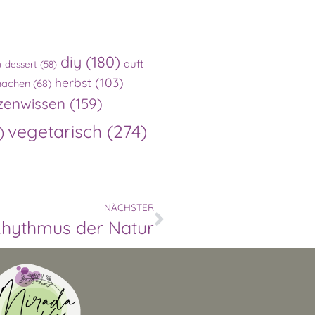
diy
(180)
duft
)
dessert
(58)
herbst
(103)
machen
(68)
zenwissen
(159)
vegetarisch
(274)
)
NÄCHSTER
hythmus der Natur