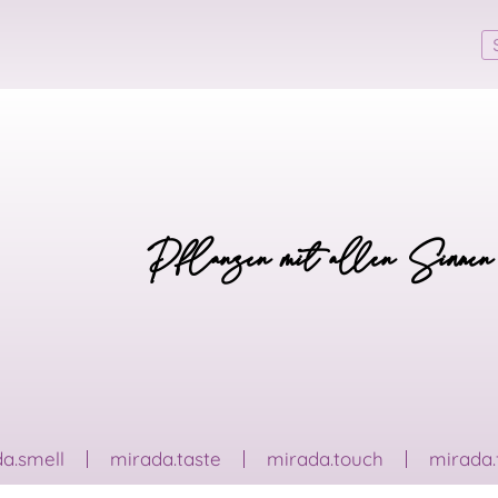
Pflanzen mit allen Sinnen
a.smell
mirada.taste
mirada.touch
mirada.