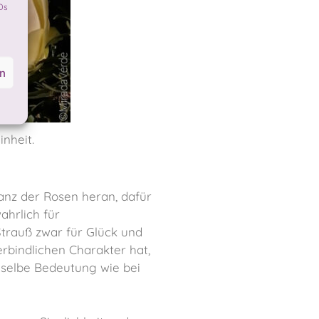
Ds
en
nheit.
nz der Rosen heran, dafür
ahrlich für
Strauß zwar für Glück und
erbindlichen Charakter hat,
 selbe Bedeutung wie bei