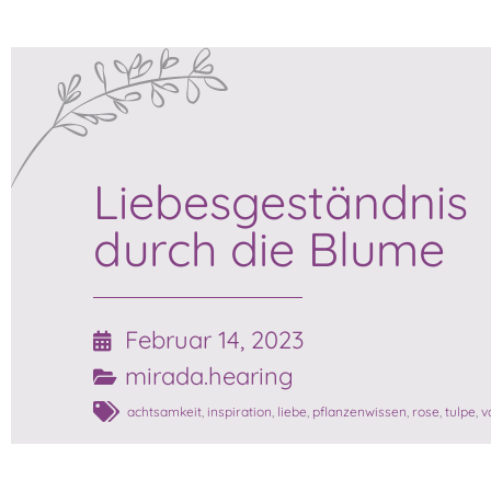
Liebesgeständnis
durch die Blume
Februar 14, 2023
mirada.hearing
achtsamkeit
,
inspiration
,
liebe
,
pflanzenwissen
,
rose
,
tulpe
,
v