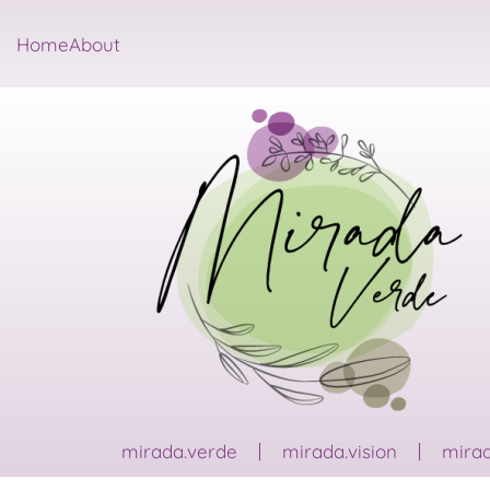
Home
About
mirada.verde
mirada.vision
mirad