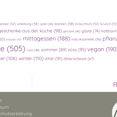
lender
(52)
anleitung
(54)
backen
(58)
brauchtum
(52)
brunch
(51
apfel
(46)
geschenke aus der küche
(98)
gäste
(74)
haltbar
getränk
(46)
mittagessen
(188)
pflan
65)
naturkosmetik
(56)
kräuter
(41)
te
(505)
vegan
(190
süss
(95)
sommer
(89)
rose
(48)
ter
(106)
winter
(110)
zitat
(91)
ätherischesöl
(67)
R
t
ssum
chutzerklärung