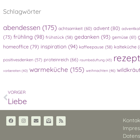
Schlagwörter
abendessen
(175)
advent
(80)
achtsamkeit
(60)
adventka
frühling
(98)
gedanken
(93)
(73)
gemüse
(61)
frühstück
(58)
inspiration
(94)
homeoffice
(79)
kalteküche
(
kaffeepause
(58)
rezep
proteinreich
(66)
positivesdenken
(57)
raumbeduftung
(43)
warmeküche
(155)
wildkräu
weihnachten
(46)
vorbereiten
(40)
VORIGER
Liebe
Kontak
Impre
Datens