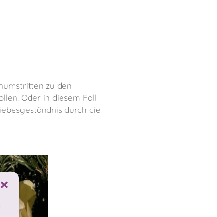
numstritten zu den
llen. Oder in diesem Fall
iebesgeständnis durch die
,