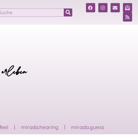
 erleben
feel
mirada.hearing
mirada.guess