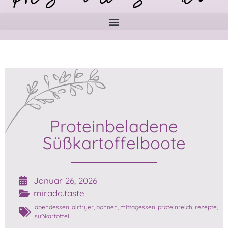
Proteinbeladene
Süßkartoffelboote
Januar 26, 2026
mirada.taste
abendessen
,
airfryer
,
bohnen
,
mittagessen
,
proteinreich
,
rezepte
,
süßkartoffel