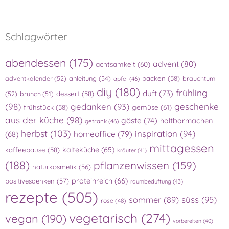
Schlagwörter
abendessen
(175)
advent
(80)
achtsamkeit
(60)
adventkalender
(52)
anleitung
(54)
backen
(58)
brauchtum
apfel
(46)
diy
(180)
frühling
duft
(73)
(52)
brunch
(51)
dessert
(58)
(98)
gedanken
(93)
geschenke
gemüse
(61)
frühstück
(58)
aus der küche
(98)
gäste
(74)
haltbarmachen
getränk
(46)
herbst
(103)
inspiration
(94)
homeoffice
(79)
(68)
mittagessen
kalteküche
(65)
kaffeepause
(58)
kräuter
(41)
(188)
pflanzenwissen
(159)
naturkosmetik
(56)
proteinreich
(66)
positivesdenken
(57)
raumbeduftung
(43)
rezepte
(505)
süss
(95)
sommer
(89)
rose
(48)
vegetarisch
(274)
vegan
(190)
vorbereiten
(40)