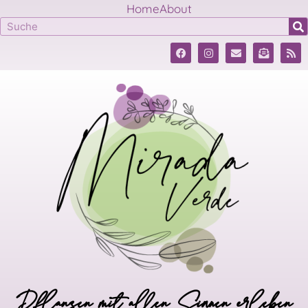
Home
About
Pflanzen mit allen Sinnen erleben