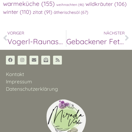
warmeküche
(155)
wildkräuter
(106)
weihnachten
(46)
winter
(110)
zitat
(91)
ätherischesöl
(67)
VORIGER
NÄCHSTER
Vogerl-Raunasalat
Gebackener Feta auf Harissa Karfiolröschen
Kontakt
Impressum
Datenschutzerklärung