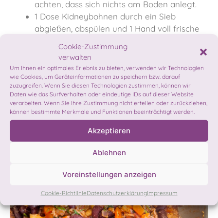
achten, dass sich nichts am Boden anlegt.
1 Dose Kidneybohnen durch ein Sieb
abgießen, abspülen und 1 Hand voll frische
Petersilie hacken. Diese nach gut 10 – 15
Cookie-Zustimmung
Minuten zugeben, untermischen, die Hitze
verwalten
vollständig wegnehmen und bei Resthitze
Um Ihnen ein optimales Erlebnis zu bieten, verwenden wir Technologien
nachziehen lassen.
wie Cookies, um Geräteinformationen zu speichern bzw. darauf
zuzugreifen. Wenn Sie diesen Technologien zustimmen, können wir
Daten wie das Surfverhalten oder eindeutige IDs auf dieser Website
verarbeiten. Wenn Sie Ihre Zustimmung nicht erteilen oder zurückziehen,
können bestimmte Merkmale und Funktionen beeinträchtigt werden.
Akzeptieren
Ablehnen
Voreinstellungen anzeigen
Cookie-Richtlinie
Datenschutzerklärung
Impressum