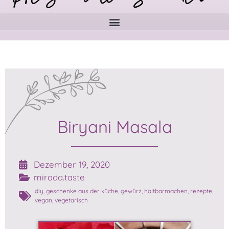
Biryani Masala
Dezember 19, 2020
mirada.taste
diy
,
geschenke aus der küche
,
gewürz
,
haltbarmachen
,
rezepte
,
vegan
,
vegetarisch