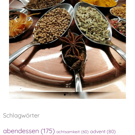
Schlagwörter
abendessen
(175)
advent
(80)
achtsamkeit
(60)