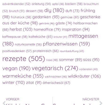
adventkalender
(52)
anleitung
(54)
backen
(58)
brauchtum
apfel
(46)
diy
(180)
frühling
duft
(73)
(52)
brunch
(51)
dessert
(58)
(98)
gedanken
(93)
geschenke
gemüse
(61)
frühstück
(58)
aus der küche
(98)
gäste
(74)
haltbarmachen
getränk
(46)
herbst
(103)
inspiration
(94)
homeoffice
(79)
(68)
mittagessen
kalteküche
(65)
kaffeepause
(58)
kräuter
(41)
(188)
pflanzenwissen
(159)
naturkosmetik
(56)
proteinreich
(66)
positivesdenken
(57)
raumbeduftung
(43)
rezepte
(505)
süss
(95)
sommer
(89)
rose
(48)
vegetarisch
(274)
vegan
(190)
vorbereiten
(40)
warmeküche
(155)
wildkräuter
(106)
weihnachten
(46)
winter
(110)
zitat
(91)
ätherischesöl
(67)
VORIGER
NÄCHSTER