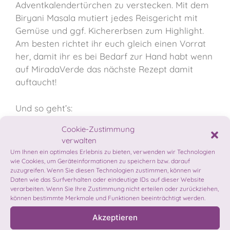
Adventkalendertürchen zu verstecken. Mit dem
Biryani Masala mutiert jedes Reisgericht mit
Gemüse und ggf. Kichererbsen zum Highlight.
Am besten richtet ihr euch gleich einen Vorrat
her, damit ihr es bei Bedarf zur Hand habt wenn
auf MiradaVerde das nächste Rezept damit
auftaucht!
Und so geht’s:
Cookie-Zustimmung
1 EL Koriander, 1 EL Minzeblätter, 1 EL
verwalten
Kreuzkümmel, 1 EL Fenchelsamen, 1 EL
Um Ihnen ein optimales Erlebnis zu bieten, verwenden wir Technologien
Kurkuma, 1 TL Bockshornkleesamen, 1 TL
wie Cookies, um Geräteinformationen zu speichern bzw. darauf
zuzugreifen. Wenn Sie diesen Technologien zustimmen, können wir
Muskatblüten, 1 TL Sternanis, 1 TL Zimt, 1
Daten wie das Surfverhalten oder eindeutige IDs auf dieser Website
TL Kardamomkapseln, 1 TL Salz, 1/2 TL
verarbeiten. Wenn Sie Ihre Zustimmung nicht erteilen oder zurückziehen,
Nelken, 1/2 TL Pfeffer, 1 Chilischote in
können bestimmte Merkmale und Funktionen beeinträchtigt werden.
einer Kaffeemühle oder dem Thermomix
Akzeptieren
miteinander vermahlen.