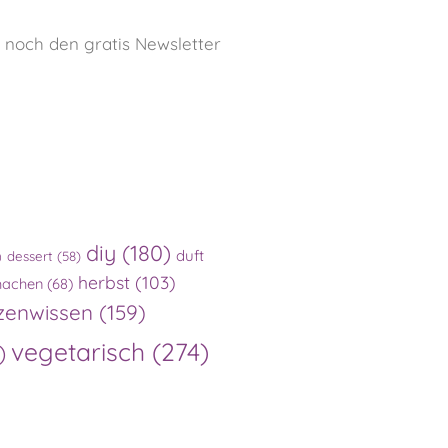
e noch den gratis Newsletter
diy
(180)
duft
)
dessert
(58)
herbst
(103)
machen
(68)
zenwissen
(159)
vegetarisch
(274)
)