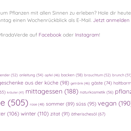
 um Pflanzen mit allen Sinnen zu erleben?
Hole dir heut
tag einen Wochenrückblick als E-Mail.
Jetzt anmelden
MiradaVerde auf
Facebook
oder
Instagram
!
lender
(52)
anleitung
(54)
backen
(58)
brauchtum
(52)
brunch
(51
apfel
(46)
geschenke aus der küche
(98)
gäste
(74)
haltbar
getränk
(46)
mittagessen
(188)
pflan
65)
naturkosmetik
(56)
kräuter
(41)
te
(505)
vegan
(190
süss
(95)
sommer
(89)
rose
(48)
ter
(106)
winter
(110)
zitat
(91)
ätherischesöl
(67)