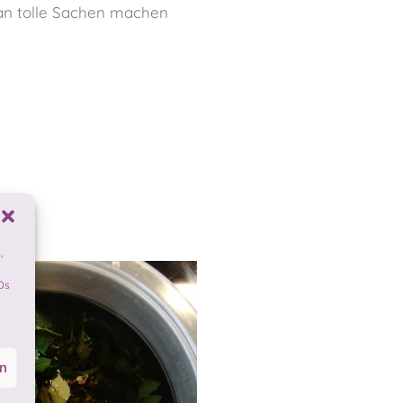
man tolle Sachen machen
,
Ds
en