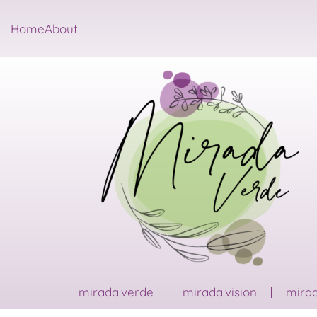
Home
About
mirada.verde
mirada.vision
mirad