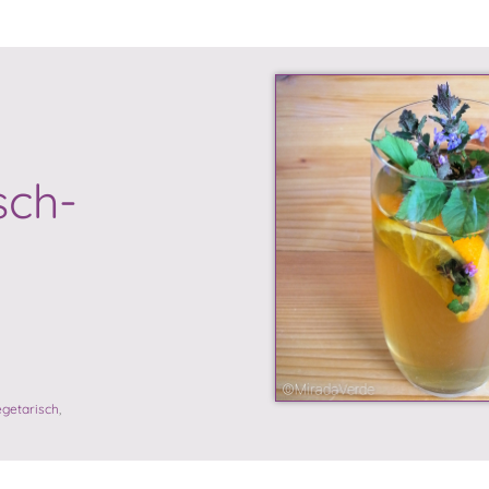
sch-
egetarisch
,