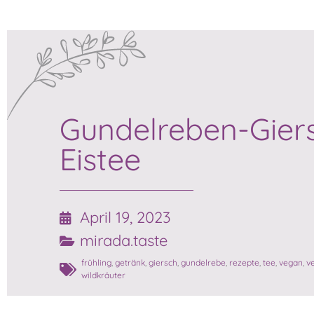
Gundelreben-Gier
Eistee
April 19, 2023
mirada.taste
frühling
,
getränk
,
giersch
,
gundelrebe
,
rezepte
,
tee
,
vegan
,
v
wildkräuter