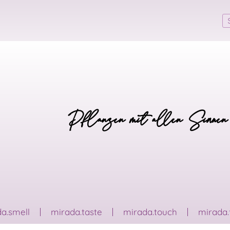
Pflanzen mit allen Sinnen
a.smell
mirada.taste
mirada.touch
mirada.