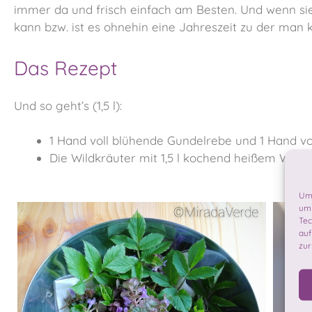
immer da und frisch einfach am Besten. Und wenn sie
kann bzw. ist es ohnehin eine Jahreszeit zu der man k
Das Rezept
Und so geht’s (1,5 l):
1 Hand voll blühende Gundelrebe und 1 Hand vo
Die Wildkräuter mit 1,5 l kochend heißem Wass
Um 
um 
Tec
auf
zur