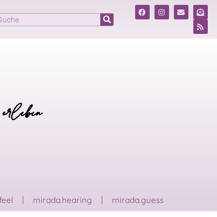
 erleben
feel
mirada.hearing
mirada.guess