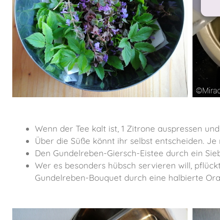
Wenn der Tee kalt ist, 1 Zitrone auspressen un
Über die Süße könnt ihr selbst entscheiden. J
Den Gundelreben-Giersch-Eistee durch ein Sieb a
Wer es besonders hübsch servieren will, pflück
Gundelreben-Bouquet durch eine halbierte Or