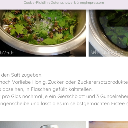
Cookie-Richtlinie
Datenschutzerklärung
Impressum
d den Saft zugeben.
e nach Vorliebe Honig, Zucker oder Zuckerersatzprodukte
bseihen, in Flaschen gefüllt kaltstellen.
t pro Glas nochmal je ein Gierschblatt und 3 Gundelreben
angenscheibe und lässt dies im selbstgemachten Eistee