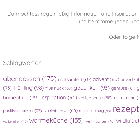
Du möchtest regelmäßig Information und Inspiration
und bekomme jeden Sonn
Oder folge 
Schlagwörter
abendessen
(175)
advent
(80)
achtsamkeit
(60)
adventka
frühling
(98)
gedanken
(93)
(73)
gemüse
(61)
frühstück
(58)
inspiration
(94)
homeoffice
(79)
kalteküche
(
kaffeepause
(58)
rezep
proteinreich
(66)
positivesdenken
(57)
raumbeduftung
(43)
warmeküche
(155)
wildkräu
weihnachten
(46)
vorbereiten
(40)