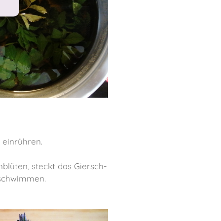
 einrühren.
blüten, steckt das Giersch-
 schwimmen.