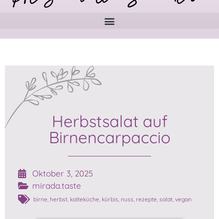
Herbstsalat auf
Birnencarpaccio
Oktober 3, 2025
mirada.taste
birne
,
herbst
,
kalteküche
,
kürbis
,
nuss
,
rezepte
,
salat
,
vegan