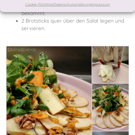
Cookie-Richtlinie
Datenschutzerklärung
Impressum
patzen, sodass er orangefarbene Sprenkel
bekommt.
2 Brotsticks quer über den Salat legen und
servieren.