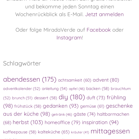
und bekomme jeden Sonntag einen
Wochenrückblick als E-Mail.
Jetzt anmelden
Oder folge MiradaVerde auf
Facebook
oder
Instagram
!
Schlagwörter
abendessen
(175)
advent
(80)
achtsamkeit
(60)
adventkalender
(52)
anleitung
(54)
backen
(58)
brauchtum
apfel
(46)
diy
(180)
frühling
duft
(73)
(52)
brunch
(51)
dessert
(58)
(98)
gedanken
(93)
geschenke
gemüse
(61)
frühstück
(58)
aus der küche
(98)
gäste
(74)
haltbarmachen
getränk
(46)
herbst
(103)
inspiration
(94)
homeoffice
(79)
(68)
mittagessen
kalteküche
(65)
kaffeepause
(58)
kräuter
(41)