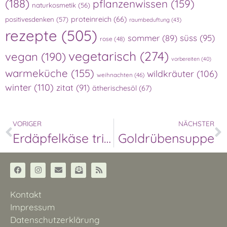
(188)
pflanzenwissen
(159)
naturkosmetik
(56)
proteinreich
(66)
positivesdenken
(57)
raumbeduftung
(43)
rezepte
(505)
süss
(95)
sommer
(89)
rose
(48)
vegetarisch
(274)
vegan
(190)
vorbereiten
(40)
warmeküche
(155)
wildkräuter
(106)
weihnachten
(46)
winter
(110)
zitat
(91)
ätherischesöl
(67)
VORIGER
NÄCHSTER
Erdäpfelkäse tricolore
Goldrübensuppe
Kontakt
Impressum
Datenschutzerklärung